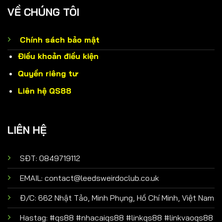
VỀ CHÚNG TÔI
Chính sách bảo mật
Điều khoản điều kiện
Quyền riêng tư
Liên hệ QS88
LIÊN HỆ
SĐT: 0849719112
EMAIL:
contact@leedsweirdoclub.co.uk
Đ/C: 662 Nhật Tảo, Minh Phụng, Hồ Chí Minh, Việt Nam
Hastag: #qs88 #nhacaiqs88 #linkqs88 #linkvaoqs88