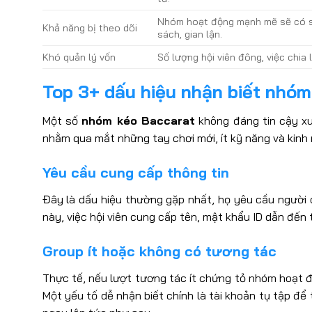
Nhóm hoạt động mạnh mẽ sẽ có sự 
Khả năng bị theo dõi
sách, gian lận.
Khó quản lý vốn
Số lượng hội viên đông, việc chia 
Top 3+ dấu hiệu nhận biết nhóm
Một số
nhóm kéo Baccarat
không đáng tin cậy xuấ
nhằm qua mắt những tay chơi mới, ít kỹ năng và kinh 
Yêu cầu cung cấp thông tin
Đây là dấu hiệu thường gặp nhất, họ yêu cầu người 
này, việc hội viên cung cấp tên, mật khẩu ID dẫn đến t
Group ít hoặc không có tương tác
Thực tế, nếu lượt tương tác ít chứng tỏ nhóm hoạt đ
Một yếu tố dễ nhận biết chính là tài khoản tụ tập để