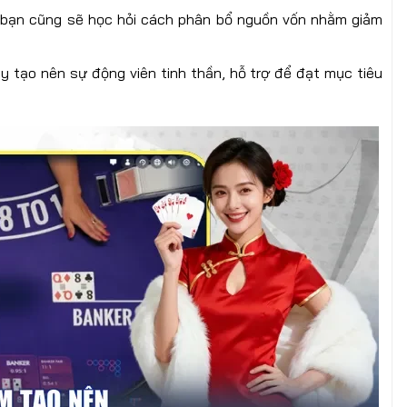
, bạn cũng sẽ học hỏi cách phân bổ nguồn vốn nhằm giảm
y tạo nên sự động viên tinh thần, hỗ trợ để đạt mục tiêu