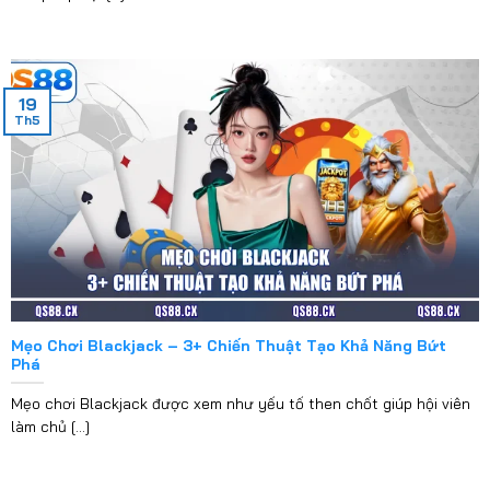
hạn chế tình trạng xuống tiền theo cảm tính.
Lựa chọn sảnh chơi phù hợp: Hỗ trợ chọn đúng hình thức
giải trí thế mạnh thay vì đặt cược theo cảm xúc nhất thời.
19
Hạn chế sai lầm tâm lý: Giảm rủi ro cay cú gỡ gạc liên tục
Th5
hoặc tăng vốn cược một cách mất kiểm soát.
Nắm vững quy luật hệ thống: Giúp làm quen nhanh với
luật chơi, tỷ lệ thưởng và cơ chế vận hành của nền tảng.
Duy trì trải nghiệm bền vững: Tăng khả năng chơi ổn định
lâu dài nhờ chiến thuật rõ ràng thay vì phụ thuộc vào may
rủi.
Xây dựng chiến thuật thực chiến: Đúc kết được công
Mẹo Chơi Blackjack – 3+ Chiến Thuật Tạo Khả Năng Bứt
Phá
thức vào tiền hợp lý cho riêng mình sau mỗi phiên thắng
thua.
Mẹo chơi Blackjack được xem như yếu tố then chốt giúp hội viên
làm chủ [...]
Tổng hợp kinh nghiệm cá cược hiệu quả từ
cao thủ