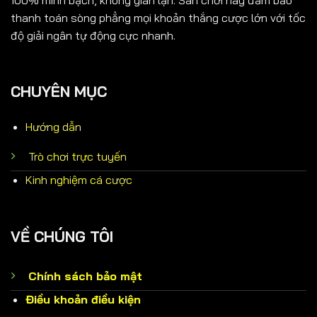
điều kiện môi trường trận đấu.
thanh toán sòng phẳng mọi khoản thắng cược lớn với tốc
Bên cạnh đó, việc theo dõi số liệu thống kê như tỷ lệ
độ giải ngân tự động cực nhanh.
thắng, hiệu suất ghi điểm hay thành tích gần đây cũng hỗ
trợ quá trình đánh giá tổng quan tốt hơn. Đây là cơ sở
quan trọng giúp đưa ra lựa chọn hợp lý trước khi tham
CHUYÊN MỤC
gia.
Hướng dẫn
Áp dụng chiến thuật quản lý vốn từ chuyên gia
Trò chơi trực tuyến
Kinh nghiệm cá cược
giúp hội viên luôn duy trì thế chủ
động và kéo dài thời gian trải nghiệm. Việc chia nhỏ nguồn
Kinh nghiệm cá cược
vốn thành nhiều phần thay vì dốc hết tiền vào một phiên
duy nhất sẽ giúp giảm thiểu rủi ro. Đồng thời, bạn cần tự
đặt ra hạn mức thắng thua rõ ràng, dứt khoát dừng lại
VỀ CHÚNG TÔI
đúng lúc nhằm bảo toàn tài chính tối đa.
Chính sách bảo mật
Giữ vững tâm lý và loại bỏ cảm xúc
Điều khoản điều kiện
Sự bình tĩnh quyết định độ sáng suốt của mỗi lựa chọn.