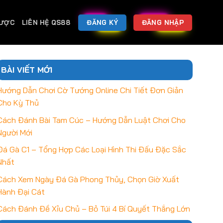
ĐĂNG KÝ
ĐĂNG NHẬP
CƯỢC
LIÊN HỆ QS88
BÀI VIẾT MỚI
Hướng Dẫn Chơi Cờ Tướng Online Chi Tiết Đơn Giản
Cho Kỳ Thủ
Cách Đánh Bài Tam Cúc – Hướng Dẫn Luật Chơi Cho
Người Mới
Đá Gà C1 – Tổng Hợp Các Loại Hình Thi Đấu Đặc Sắc
Nhất
Cách Xem Ngày Đá Gà Phong Thủy, Chọn Giờ Xuất
Hành Đại Cát
Cách Đánh Đề Xỉu Chủ – Bỏ Túi 4 Bí Quyết Thắng Lớn