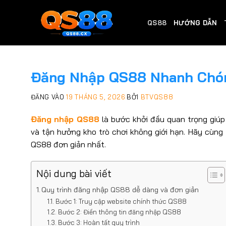
QS88
HƯỚNG DẪN
Đăng Nhập QS88 Nhanh Chón
ĐĂNG VÀO
19 THÁNG 5, 2026
BỞI
BTVQS88
Đăng nhập QS88
là bước khởi đầu quan trọng giúp 
và tận hưởng kho trò chơi không giới hạn. Hãy cùng 
QS88 đơn giản nhất.
Nội dung bài viết
Quy trình đăng nhập QS88 dễ dàng và đơn giản
Bước 1: Truy cập website chính thức QS88
Bước 2: Điền thông tin đăng nhập QS88
Bước 3: Hoàn tất quy trình