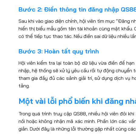
Bước 2: Điền thông tin đăng nhập QS8
Sau khi vào giao diện chính, hội viên tìm mục “Đăng n
hiển thị biểu mẫu gồm tên tài khoản cùng mật khẩu. C
có thể tiếp tục thao tác. Nếu điền sai dữ liệu nhiều l
Bước 3: Hoàn tất quy trình
Hội viên kiểm tra lại toàn bộ dữ liệu vừa điền để h
nhập, hệ thống sẽ xử lý yêu cầu rồi tự động chuyển tớ
tham gia đầy đủ các sảnh giải trí, sử dụng dịch vụ 
tảng.
Một vài lỗi phổ biến khi đăng n
Trong quá trình truy cập QS88, nhiều hội viên đôi khi
nối hoặc không nhận mã xác minh. Phần lớn các vấn
giản. Dưới đây là những lỗi thường gặp nhất cùng các