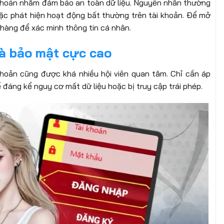
 khoản nhằm đảm bảo an toàn dữ liệu. Nguyên nhân thường
oặc phát hiện hoạt động bất thường trên tài khoản. Để mở
h hàng để xác minh thông tin cá nhân.
à bảo mật cực cao
khoản cũng được khá nhiều hội viên quan tâm. Chỉ cần áp
đáng kể nguy cơ mất dữ liệu hoặc bị truy cập trái phép.