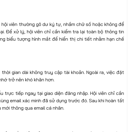
iều hội viên thường gõ dư ký tự, nhầm chữ số hoặc không để
i. Để xử lý, hội viên chỉ cần kiểm tra lại toàn bộ thông tin
ng biểu tượng hình mắt để hiển thị chi tiết nhằm hạn chế
thời gian dài không truy cập tài khoản. Ngoài ra, việc đặt
 nhớ trở nên khó khăn hơn.
 trực tiếp ngay tại giao diện đăng nhập. Hội viên chỉ cần
ùng email xác minh đã sử dụng trước đó. Sau khi hoàn tất
u mới thông qua email cá nhân.