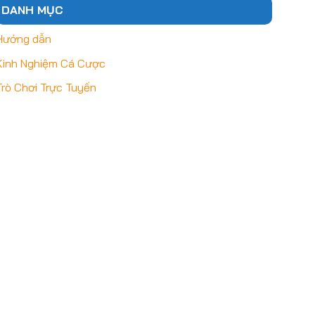
DANH MỤC
Hướng dẫn
Kinh Nghiệm Cá Cược
Trò Chơi Trực Tuyến