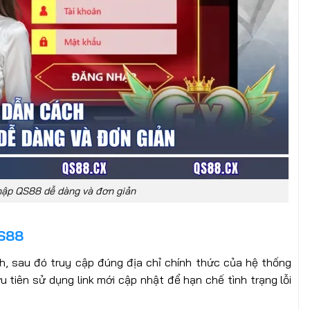
ập QS88 dễ dàng và đơn giản
QS88
nh, sau đó truy cập đúng địa chỉ chính thức của hệ thống
ưu tiên sử dụng link mới cập nhật để hạn chế tình trạng lỗi