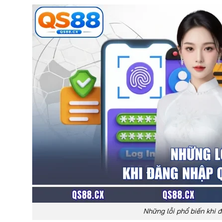
Những lỗi phổ biến khi 