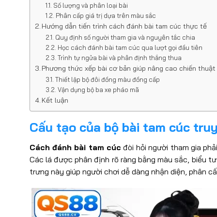
Số lượng và phân loại bài
Phân cấp giá trị dựa trên màu sắc
Hướng dẫn tiến trình cách đánh bài tam cúc thực tế
Quy định số người tham gia và nguyên tắc chia
Học cách đánh bài tam cúc qua lượt gọi đầu tiên
Trình tự ngửa bài và phân định thắng thua
Phương thức xếp bài cơ bản giúp nâng cao chiến thuật
Thiết lập bộ đôi đồng màu đồng cấp
Vận dụng bộ ba xe pháo mã
Kết luận
Cấu tạo của bộ bài tam cúc tru
Cách đánh bài tam cúc
đòi hỏi người tham gia phải
Các lá được phân định rõ ràng bằng màu sắc, biểu tượ
trưng này giúp người chơi dễ dàng nhận diện, phân cấp