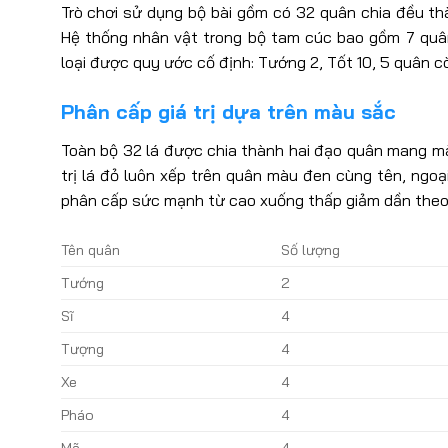
Trò chơi sử dụng bộ bài gồm có 32 quân chia đều thà
Hệ thống nhân vật trong bộ tam cúc bao gồm 7 quân
loại được quy ước cố định: Tướng 2, Tốt 10, 5 quân còn
Phân cấp giá trị dựa trên màu sắc
Toàn bộ 32 lá được chia thành hai đạo quân mang mà
trị lá đỏ luôn xếp trên quân màu đen cùng tên, ngo
phân cấp sức mạnh từ cao xuống thấp giảm dần theo 
Tên quân
Số lượng
Tướng
2
Sĩ
4
Tượng
4
Xe
4
Pháo
4