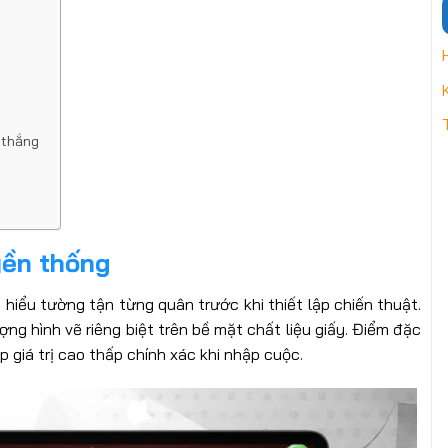
 thắng
yền thống
 hiểu tường tận từng quân trước khi thiết lập chiến thuật.
ng hình vẽ riêng biệt trên bề mặt chất liệu giấy. Điểm đặc
 giá trị cao thấp chính xác khi nhập cuộc.