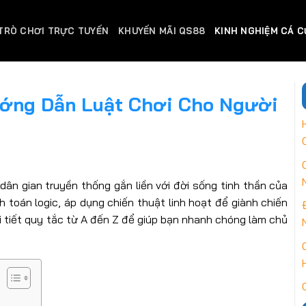
TRÒ CHƠI TRỰC TUYẾN
KHUYẾN MÃI QS88
KINH NGHIỆM CÁ 
ướng Dẫn Luật Chơi Cho Người
 dân gian truyền thống gắn liền với đời sống tinh thần của
nh toán logic, áp dụng chiến thuật linh hoạt để giành chiến
 tiết quy tắc từ A đến Z để giúp bạn nhanh chóng làm chủ