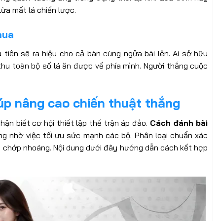
lừa mất lá chiến lược.
hua
 tiên sẽ ra hiệu cho cả bàn cùng ngửa bài lên. Ai sở hữu
 thu toàn bộ số lá ăn được về phía mình. Người thắng cuộc
úp nâng cao chiến thuật thắng
ận biết cơ hội thiết lập thế trận áp đảo.
Cách đánh bài
g nhờ việc tối ưu sức mạnh các bộ. Phân loại chuẩn xác
ủ chớp nhoáng. Nội dung dưới đây hướng dẫn cách kết hợp