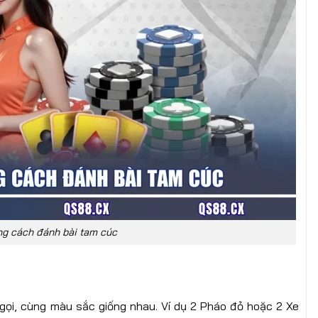
ng cách đánh bài tam cúc
 gọi, cùng màu sắc giống nhau. Ví dụ 2 Pháo đỏ hoặc 2 Xe