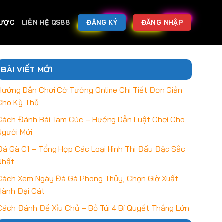
ĐĂNG KÝ
ĐĂNG NHẬP
CƯỢC
LIÊN HỆ QS88
BÀI VIẾT MỚI
Hướng Dẫn Chơi Cờ Tướng Online Chi Tiết Đơn Giản
Cho Kỳ Thủ
Cách Đánh Bài Tam Cúc – Hướng Dẫn Luật Chơi Cho
Người Mới
Đá Gà C1 – Tổng Hợp Các Loại Hình Thi Đấu Đặc Sắc
Nhất
Cách Xem Ngày Đá Gà Phong Thủy, Chọn Giờ Xuất
Hành Đại Cát
Cách Đánh Đề Xỉu Chủ – Bỏ Túi 4 Bí Quyết Thắng Lớn