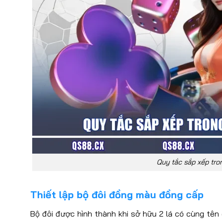
Quy tắc sắp xếp tro
Thiết lập bộ đôi đồng màu đồng cấp
Bộ đôi được hình thành khi sở hữu 2 lá có cùng tên